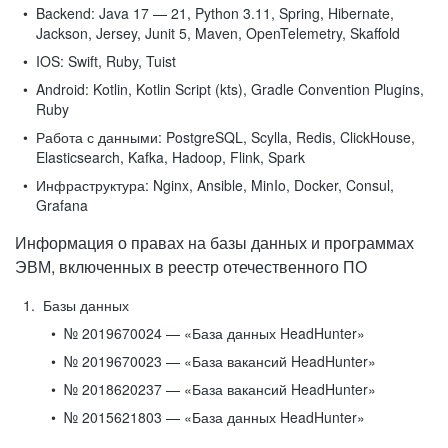
Backend:
Java 17 — 21, Python 3.11, Spring, Hibernate,
Jackson, Jersey, Junit 5, Maven, OpenTelemetry, Skaffold
IOS:
Swift, Ruby, Tuist
Android:
Kotlin, Kotlin Script (kts), Gradle Convention Plugins,
Ruby
Работа с данными:
PostgreSQL, Scylla, Redis, ClickHouse,
Elasticsearch, Kafka, Hadoop, Flink, Spark
Инфраструктура:
Nginx, Ansible, MinIo, Docker, Consul,
Grafana
Информация о правах на базы данных и программах
ЭВМ, включенных в реестр отечественного ПО
Базы данных
№ 2019670024 — «База данных HeadHunter»
№ 2019670023 — «База вакансий HeadHunter»
№ 2018620237 — «База вакансий HeadHunter»
№ 2015621803 — «База данных HeadHunter»