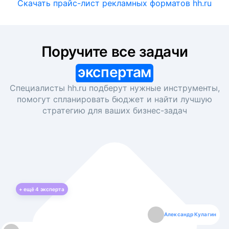
Скачать прайс-лист рекламных форматов hh.ru
Поручите все задачи
экспертам
Специалисты hh.ru подберут нужные инструменты,
помогут спланировать бюджет и найти лучшую
стратегию для ваших
бизнес-задач
+ ещё
4
эксперта
Екатерина Лазаренко
Александр Кулагин
Даниил Макаров
Борис Кашко
Юлия Изоитко