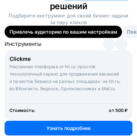
решений
Подберите инструмент для своей
бизнес-задачи
за пару кликов
Привлечь аудиторию по вашим настройкам
Пок
Инструменты
Инструменты
Инструменты
Виртуальный рекрутер
Clickme
Вакансия дня
Массовый подбор под ключ. Решите, сколько
Рекламная платформа от hh.ru: простой
Рекламный формат для вакансий на главной странице
кандидатов и когда вам нужно, и за дело возьмутся
технологичный сервис для продвижения вакансий
hh.ru. Увеличивает количество откликов
маркетологи, рекрутеры и проектные менеджеры
и проектов бизнеса на разных площадках: на hh.ru,
hh.ru с целым набором digital-инструментов
во ВКонтакте, Яндексе, Одноклассниках и Mail.ru
Стоимость:
от 200 000 ₽
Узнать подробнее
Стоимость:
от 500 ₽
Узнать подробнее
Узнать подробнее