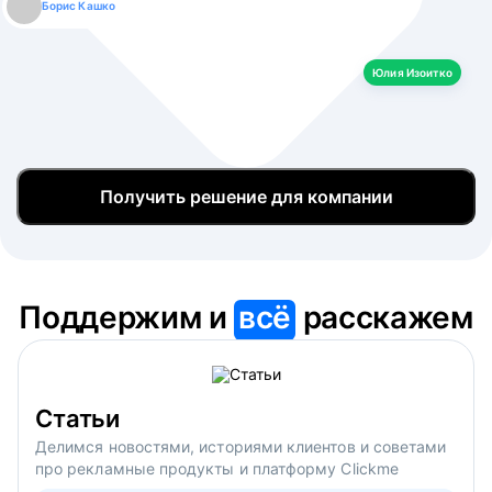
Борис Кашко
Юлия Изоитко
Александр Кулагин
Даниил Макаров
Екатерина Лазаренко
Юлия Изоитко
Получить решение для компании
Поддержим и
всё
расскажем
Статьи
Делимся новостями, историями клиентов и советами
про рекламные продукты и платформу Clickme