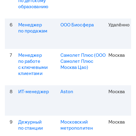
по детскому
образованию
6
Менеджер
ООО Биосфера
Удалённо
по продажам
7
Менеджер
Самолет Плюс (ООО
Москва
по работе
Самолет Плюс
с ключевыми
Москва Цао)
клиентами
8
ИТ-менеджер
Aston
Москва
9
Дежурный
Московский
Москва
по станции
метрополитен