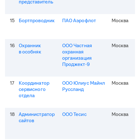
представитель
15
Бортпроводник
ПАО Аэрофлот
Москва
16
Охранник
ООО Частная
Москва
в особняк
охранная
организация
Проджект-9
17
Координатор
ООО Юлиус Майнл
Москва
сервисного
Руссланд
отдела
18
Администратор
ООО Тесис
Москва
сайтов