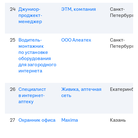
24
Джуниор-
ЭТМ, компания
Санкт-
проджект-
Петербург
менеджер
25
Водитель-
ООО Алеатех
Санкт-
монтажник
Петербург
по установке
оборудования
для загородного
интернета
26
Специалист
Живика, аптечная
Екатеринбу
в интернет-
сеть
аптеку
27
Охранник офиса
Maxima
Казань