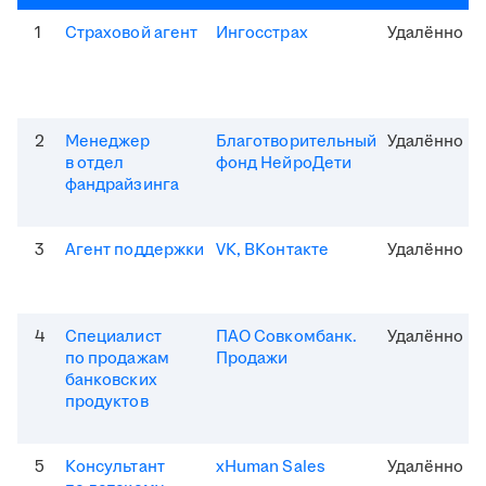
1
Страховой агент
Ингосстрах
Удалённо
2
Менеджер
Благотворительный
Удалённо
в отдел
фонд НейроДети
фандрайзинга
3
Агент поддержки
VK, ВКонтакте
Удалённо
4
Специалист
ПАО Совкомбанк.
Удалённо
по продажам
Продажи
банковских
продуктов
5
Консультант
xHuman Sales
Удалённо