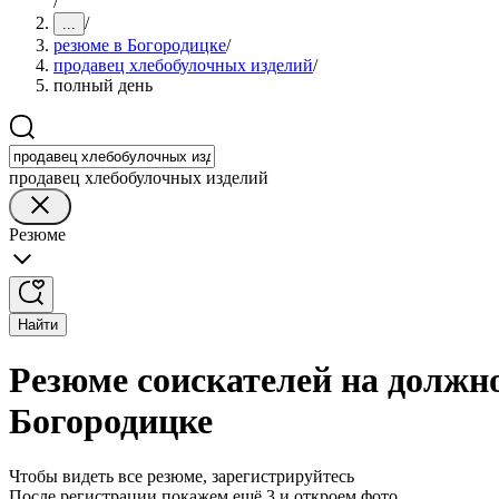
/
/
...
резюме в Богородицке
/
продавец хлебобулочных изделий
/
полный день
продавец хлебобулочных изделий
Резюме
Найти
Резюме соискателей на должн
Богородицке
Чтобы видеть все резюме, зарегистрируйтесь
После регистрации покажем ещё 3 и откроем фото