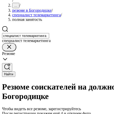
/
/
...
резюме в Богородицке
/
специалист телемаркетинга
/
полная занятость
специалист телемаркетинга
Резюме
Найти
Резюме соискателей на должно
Богородицке
Чтобы видеть все резюме, зарегистрируйтесь
После регистрации покажем ещё 4 и откроем фото