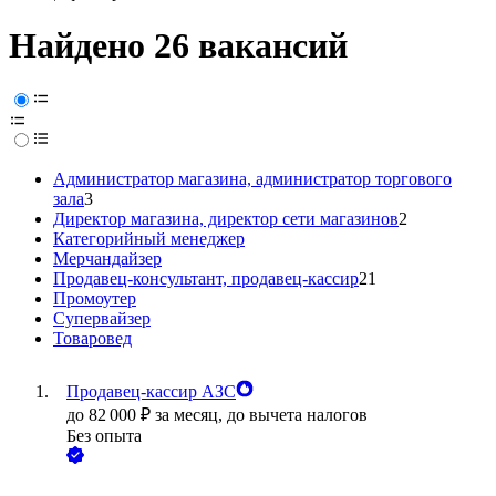
Найдено 26 вакансий
Администратор магазина, администратор торгового
зала
3
Директор магазина, директор сети магазинов
2
Категорийный менеджер
Мерчандайзер
Продавец-консультант, продавец-кассир
21
Промоутер
Супервайзер
Товаровед
Продавец-кассир АЗС
до
82 000
₽
за месяц,
до вычета налогов
Без опыта