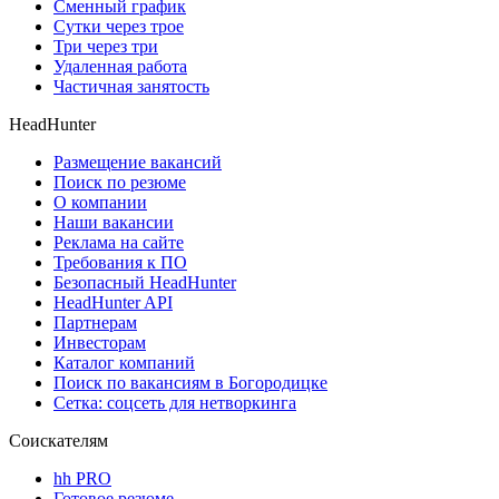
Сменный график
Сутки через трое
Три через три
Удаленная работа
Частичная занятость
HeadHunter
Размещение вакансий
Поиск по резюме
О компании
Наши вакансии
Реклама на сайте
Требования к ПО
Безопасный HeadHunter
HeadHunter API
Партнерам
Инвесторам
Каталог компаний
Поиск по вакансиям в Богородицке
Сетка: соцсеть для нетворкинга
Соискателям
hh PRO
Готовое резюме