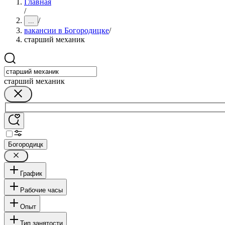
Главная
/
/
...
вакансии в Богородицке
/
старший механик
старший механик
Богородицк
График
Рабочие часы
Опыт
Тип занятости